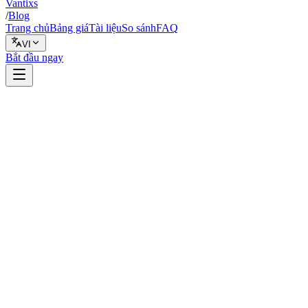
Vantixs
/
Blog
Trang chủ
Bảng giá
Tài liệu
So sánh
FAQ
VI
Bắt đầu ngay
Chỉ báo
8 tháng 2, 2026
8 phút đọc
Vantixs Team
Giáo Dục Giao Dịch
Chia sẻ
Chia sẻ