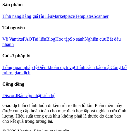
Sản phẩm
Tính năng
Bảng giá
Tài liệu
Marketplace
Templates
Scanner
Tài nguyên
Về Vantixs
FAQ
Tài liệu
Blog
Học tập
So sánh
Nghiên cứu
Bắt đầu
nhanh
Cơ sở pháp lý
Tổng quan pháp lý
Điều khoản dịch vụ
Chính sách bảo mật
Công bố
rủi ro giao dịch
Cộng đồng
Discord
Bản cập nhật
Liên hệ
Giao dịch tài chính luôn đi kèm rủi ro thua lỗ lớn. Phần mềm này
được cung cấp hoàn toàn cho mục đích học tập và nghiên cứu định
lượng. Hiệu suất trong quá khứ không phải là thước đo đảm bảo
cho kết quả trong tương lai.