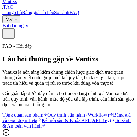
Vantixs
/
FAQ
Trang chủ
Bảng giá
Tài liệu
So sánh
FAQ
VI
Bắt đầu ngay
FAQ - Hỏi đáp
Câu hỏi thường gặp về Vantixs
Vantixs là nền tảng kiểm chứng chiến lược giao dịch trực quan
không cần viết code giúp thiết kế quy tắc, backtest giả lập, paper
trade tín hiệu và quản trị rủi ro trước khi dùng vốn thực tế.
Các giải đáp dưới đây dành cho trader đang đánh giá Vantixs dựa
trên quy trình vận hành, mức độ yêu cầu lập trình, cấu hình sàn giao
dịch và an toàn thông tin.
Tổng quan sản phẩm
Quy trình vận hành (Workflow)
Bảng giá
và Giai đoạn Beta
Kết nối sàn & Khóa API (API Key)
So sánh
& An toàn vận hành