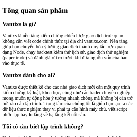
Tổng quan sản phẩm
Vantixs là gì?
Vantixs là nền tảng kiểm chứng chiến lược giao dịch trực quan
không cần viết code chính thức tại địa chỉ vantixs.com. Nền tảng
giúp bạn chuyển hóa ý tưởng giao dịch thành quy tắc trực quan
dạng Node, chạy backtest kiểm thử lịch sử, giao dịch thử nghiệm
(paper trade) và đánh giá rủi ro trước khi đưa nguồn vốn của bạn
vào thực tế.
Vantixs dành cho ai?
Vantixs được thiết kế cho các nhà giao dịch mới cần một quy trình
kiểm chứng kỷ luật, khoa học, cũng như các trader chuyên nghiệp
mong muốn tự động hóa ý tưởng nhanh chóng mà không bị cản trở
bởi rào cản lập trình. Trọng tâm của chúng tôi là giúp bạn tạo ra các
dữ liệu thực nghiệm thay vì phải tự cấu hình máy chủ, viết script
phức tạp hay lo lắng về hạ tầng kết nối sàn.
Tôi có cần biết lập trình không?