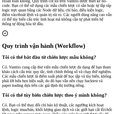
Hoàn toàn không. Quy trình cốt lõi trên Vantixs được thiết kế no-
code. Bạn có thể sử dụng các mẫu chiến lược có sẵn hoặc tự lắp ráp
logic trực quan bằng các Node dữ liệu, chỉ báo, điều kiện logic,
điểm vào/thoát lệnh và quản trị rủi ro. Các người dùng nâng cao vẫn
có thể tùy biến cấu trúc linh hoạt mà không cần tự phát triển hệ
thống tự động hóa từ đầu.
Quy trình vận hành (Workflow)
Tôi có thể bắt đầu từ chiến lược mẫu không?
Có. Vantixs cung cấp thư viện mẫu chiến lược đa dạng để bạn tham
khảo cách cấu trúc quy tắc, tinh chỉnh thông số và chạy thử nghiệm.
Các mẫu chiến lược là điểm xuất phát để học tập và tùy biến, không
phải lời hứa hẹn hiệu suất, do đó bạn vẫn nên chạy backtest và
paper trading dựa trên các giả định thị trường riêng.
Tôi có thể tùy biến chiến lược theo ý mình không?
Có. Bạn có thể thay đổi chỉ báo kỹ thuật, các ngưỡng kích hoạt
lệnh, logic mua/bán, khối lượng giao dịch và các giới hạn cắt lỗ/chốt