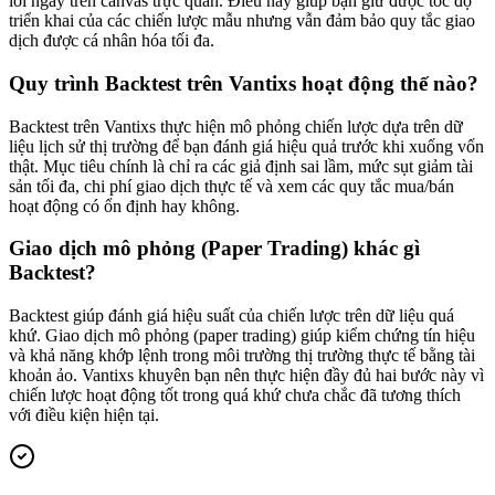
lời ngay trên canvas trực quan. Điều này giúp bạn giữ được tốc độ
triển khai của các chiến lược mẫu nhưng vẫn đảm bảo quy tắc giao
dịch được cá nhân hóa tối đa.
Quy trình Backtest trên Vantixs hoạt động thế nào?
Backtest trên Vantixs thực hiện mô phỏng chiến lược dựa trên dữ
liệu lịch sử thị trường để bạn đánh giá hiệu quả trước khi xuống vốn
thật. Mục tiêu chính là chỉ ra các giả định sai lầm, mức sụt giảm tài
sản tối đa, chi phí giao dịch thực tế và xem các quy tắc mua/bán
hoạt động có ổn định hay không.
Giao dịch mô phỏng (Paper Trading) khác gì
Backtest?
Backtest giúp đánh giá hiệu suất của chiến lược trên dữ liệu quá
khứ. Giao dịch mô phỏng (paper trading) giúp kiểm chứng tín hiệu
và khả năng khớp lệnh trong môi trường thị trường thực tế bằng tài
khoản ảo. Vantixs khuyên bạn nên thực hiện đầy đủ hai bước này vì
chiến lược hoạt động tốt trong quá khứ chưa chắc đã tương thích
với điều kiện hiện tại.