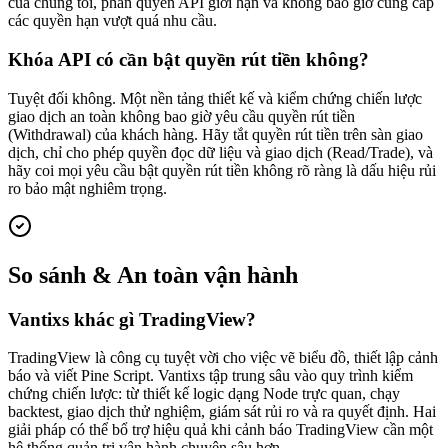
của chúng tôi, phân quyền API giới hạn và không bao giờ cung cấp
các quyền hạn vượt quá nhu cầu.
Khóa API có cần bật quyền rút tiền không?
Tuyệt đối không. Một nền tảng thiết kế và kiểm chứng chiến lược
giao dịch an toàn không bao giờ yêu cầu quyền rút tiền
(Withdrawal) của khách hàng. Hãy tắt quyền rút tiền trên sàn giao
dịch, chỉ cho phép quyền đọc dữ liệu và giao dịch (Read/Trade), và
hãy coi mọi yêu cầu bật quyền rút tiền không rõ ràng là dấu hiệu rủi
ro bảo mật nghiêm trọng.
So sánh & An toàn vận hành
Vantixs khác gì TradingView?
TradingView là công cụ tuyệt vời cho việc vẽ biểu đồ, thiết lập cảnh
báo và viết Pine Script. Vantixs tập trung sâu vào quy trình kiểm
chứng chiến lược: từ thiết kế logic dạng Node trực quan, chạy
backtest, giao dịch thử nghiệm, giám sát rủi ro và ra quyết định. Hai
giải pháp có thể bổ trợ hiệu quả khi cảnh báo TradingView cần một
hệ thống quản trị vận hành chuyên sâu hơn.