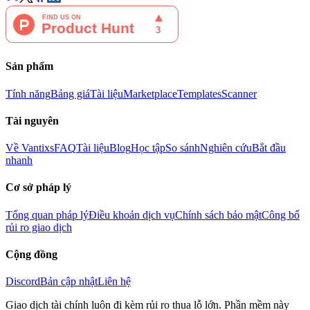
Sản phẩm
Tính năng
Bảng giá
Tài liệu
Marketplace
Templates
Scanner
Tài nguyên
Về Vantixs
FAQ
Tài liệu
Blog
Học tập
So sánh
Nghiên cứu
Bắt đầu
nhanh
Cơ sở pháp lý
Tổng quan pháp lý
Điều khoản dịch vụ
Chính sách bảo mật
Công bố
rủi ro giao dịch
Cộng đồng
Discord
Bản cập nhật
Liên hệ
Giao dịch tài chính luôn đi kèm rủi ro thua lỗ lớn. Phần mềm này