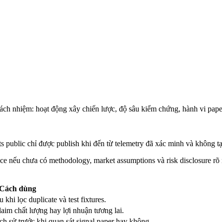
rách nhiệm: hoạt động xây chiến lược, độ sâu kiểm chứng, hành vi pape
tats public chỉ được publish khi đến từ telemetry đã xác minh và không 
ce nếu chưa có methodology, market assumptions và risk disclosure rõ 
Cách dùng
khi lọc duplicate và test fixtures.
im chất lượng hay lợi nhuận tương lai.
h sử trước khi quan sát signal paper hay không.