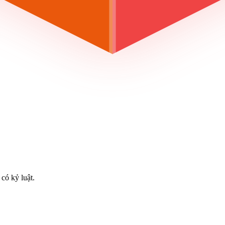
có kỷ luật.