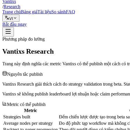
Vantixs
/
Research
Trang chủ
Bảng giá
Tài liệu
So sánh
FAQ
VI
Bắt đầu ngay
Phương pháp đo lường
Vantixs Research
Trang này định nghĩa các metric Vantixs có thể publish một cách có t
Nguyên tắc publish
Vantixs Research giải thích cách đo strategy validation trong beta. S
Vantixs sẽ không publish leaderboard lợi nhuận hoặc claim performan
Metric có thể publish
Metric
Strategies built
Đếm chiến lược được tạo trong beta sau 
Average nodes per strategy
Đo độ phức tạp workflow mà không cla
Backtest-to-paper progression
Theo dõi người dùng có kiểm chứng lịc