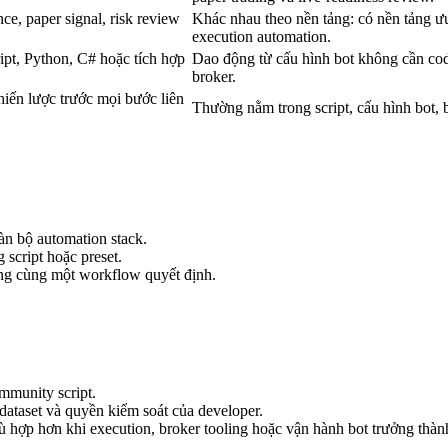
ce, paper signal, risk review
Khác nhau theo nền tảng: có nền tảng ưu 
execution automation.
ipt, Python, C# hoặc tích hợp
Dao động từ cấu hình bot không cần code
broker.
iến lược trước mọi bước liên
Thường nằm trong script, cấu hình bot, 
àn bộ automation stack.
 script hoặc preset.
rong cùng một workflow quyết định.
ommunity script.
dataset và quyền kiểm soát của developer.
 hợp hơn khi execution, broker tooling hoặc vận hành bot trưởng thành