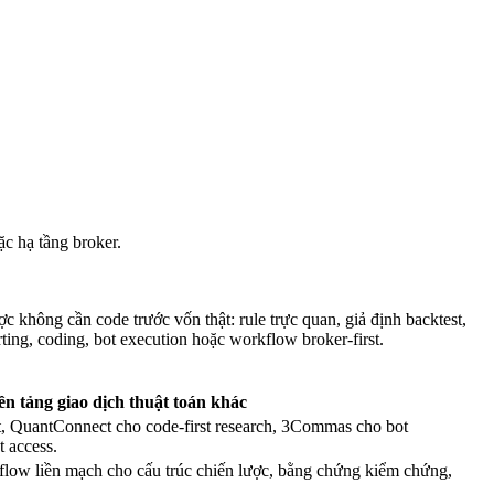
ặc hạ tầng broker.
 không cần code trước vốn thật: rule trực quan, giả định backtest,
ing, coding, bot execution hoặc workflow broker-first.
n tảng giao dịch thuật toán khác
t, QuantConnect cho code-first research, 3Commas cho bot
t access.
ow liền mạch cho cấu trúc chiến lược, bằng chứng kiểm chứng,