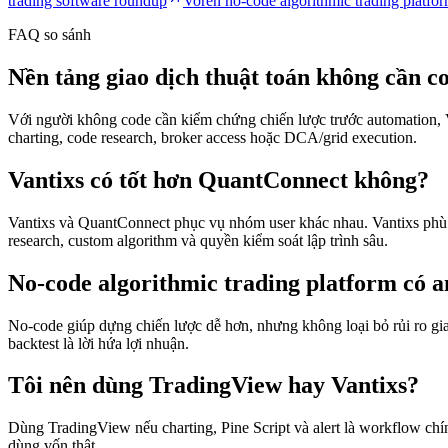
trading software roundup
Voren no-code algorithmic trading platfo
FAQ so sánh
Nền tảng giao dịch thuật toán không cần c
Với người không code cần kiểm chứng chiến lược trước automation, Van
charting, code research, broker access hoặc DCA/grid execution.
Vantixs có tốt hơn QuantConnect không?
Vantixs và QuantConnect phục vụ nhóm user khác nhau. Vantixs phù
research, custom algorithm và quyền kiểm soát lập trình sâu.
No-code algorithmic trading platform có 
No-code giúp dựng chiến lược dễ hơn, nhưng không loại bỏ rủi ro gia
backtest là lời hứa lợi nhuận.
Tôi nên dùng TradingView hay Vantixs?
Dùng TradingView nếu charting, Pine Script và alert là workflow chín
dùng vốn thật.