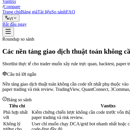
Vantixs
/
Compare
Trang chủ
Bảng giá
Tài liệu
So sánh
FAQ
VI
Bắt đầu ngay
Roundup so sánh
Các nền tảng giao dịch thuật toán không c
Shortlist thực tế cho trader muốn xây rule trực quan, backtest, paper 
Câu trả lời ngắn
Nền tảng giao dịch thuật toán không cần code tốt nhất phụ thuộc vào 
paper trading và risk review. TradingView, QuantConnect, 3Commas, N
Bảng so sánh
Tiêu chí
Vantixs
Phù hợp nhất
Kiểm chứng chiến lược không cần code trước vốn thật:
với
paper trading và risk review.
Không lý
User chỉ muốn chạy DCA/grid bot nhanh nhất hoặc cầ
tưởng cho
code-first đầy đủ.