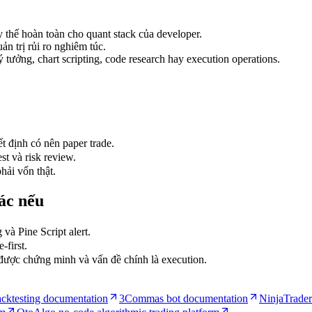
 thế hoàn toàn cho quant stack của developer.
n trị rủi ro nghiêm túc.
tưởng, chart scripting, code research hay execution operations.
t định có nên paper trade.
t và risk review.
hải vốn thật.
ác nếu
à Pine Script alert.
first.
được chứng minh và vấn đề chính là execution.
cktesting documentation
3Commas bot documentation
NinjaTrader