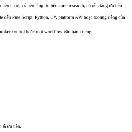
tiên chart, có nền tảng ưu tiên code research, có nền tảng ưu tiên
 đến Pine Script, Python, C#, platform API hoặc tooling riêng của
broker control hoặc một workflow vận hành riêng.
 là ưu tiên.