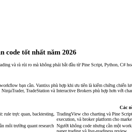
ần code tốt nhất năm 2026
trading và rà rủi ro mà không phải bắt đầu từ Pine Script, Python, C# ho
workflow bạn cần. Vantixs phù hợp khi ưu tiên là kiểm chứng chiến lược
injaTrader, TradeStation và Interactive Brokers phù hợp hơn với chart
Các nề
 rule trực quan, backtesting,
TradingView cho charting và Pine Scrip
execution, và broker platform cho marke
n môi trường quant research
Người không code nhưng cần một workfl
paper trading và live-readiness review.