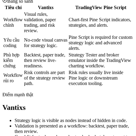
Bảng so sánh
Tiêu chí
Vantixs
TradingView Pine Script
Visual rules,
Workflow
validation, paper
Chart-first Pine Script indicators,
chính
trading, and risk
strategies, and alerts.
review.
Pine Script is required for custom
Yêu cầu
No-code visual canvas
strategy logic and advanced
coding
for strategy logic.
alerts.
Phù hợp
Backtest, paper trade,
Strategy Tester and broker
kiểm
then review live-
emulator inside the TradingView
chứng
readiness.
charting workflow.
Risk controls are part
Risk rules usually live inside
Workflow
of the strategy review
Pine logic or downstream
rủi ro
path.
execution tooling.
Điểm mạnh thật
Vantixs
Strategy logic is visible as nodes instead of hidden in code.
Validation is presented as a workflow: backtest, paper trade,
then review.