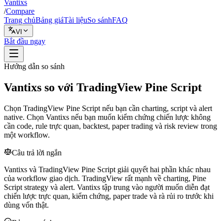
Vantixs
/
Compare
Trang chủ
Bảng giá
Tài liệu
So sánh
FAQ
VI
Bắt đầu ngay
Hướng dẫn so sánh
Vantixs so với TradingView Pine Script
Chọn TradingView Pine Script nếu bạn cần charting, script và alert
native. Chọn Vantixs nếu bạn muốn kiểm chứng chiến lược không
cần code, rule trực quan, backtest, paper trading và risk review trong
một workflow.
Câu trả lời ngắn
Vantixs và TradingView Pine Script giải quyết hai phần khác nhau
của workflow giao dịch. TradingView rất mạnh về charting, Pine
Script strategy và alert. Vantixs tập trung vào người muốn diễn đạt
chiến lược trực quan, kiểm chứng, paper trade và rà rủi ro trước khi
dùng vốn thật.