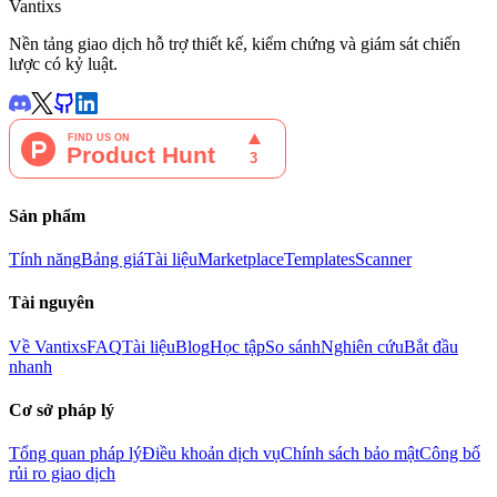
Vantixs
Nền tảng giao dịch hỗ trợ thiết kế, kiểm chứng và giám sát chiến
lược có kỷ luật.
Sản phẩm
Tính năng
Bảng giá
Tài liệu
Marketplace
Templates
Scanner
Tài nguyên
Về Vantixs
FAQ
Tài liệu
Blog
Học tập
So sánh
Nghiên cứu
Bắt đầu
nhanh
Cơ sở pháp lý
Tổng quan pháp lý
Điều khoản dịch vụ
Chính sách bảo mật
Công bố
rủi ro giao dịch