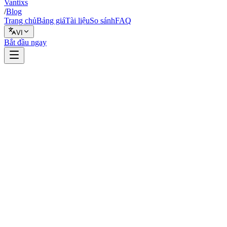
Vantixs
/
Blog
Trang chủ
Bảng giá
Tài liệu
So sánh
FAQ
VI
Bắt đầu ngay
Giao dịch thật
14 tháng 2, 2026
8 phút đọc
Vantixs Team
Giáo Dục Giao Dịch
Chia sẻ
Chia sẻ
Why Crypto Trading Bot Rate Limits Matter for Your Strategy
Exchange Rate Limit Structures
Practical Rate Limit Management