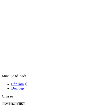
Backtest
2 thg 2
7 phút đọc
Lỗi Look-Ahead Bias trong backtest Crypto: Sai lầm 
Look-Ahead Bias là lỗi sử dụng dữ liệu tương lai cho quyết định quá 
Xem chi tiết
Backtest
Bài viết trụ cột
3 thg 2
7 phút đọc
Phân biệt Backtest, Giao dịch mô phỏng (Paper Trad
Hiểu rõ vai trò của từng giai đoạn kiểm chứng: backtest tìm kiếm hiệu 
Xem chi tiết
Mục lục bài viết
Cần làm gì
Đọc tiếp
Chia sẻ