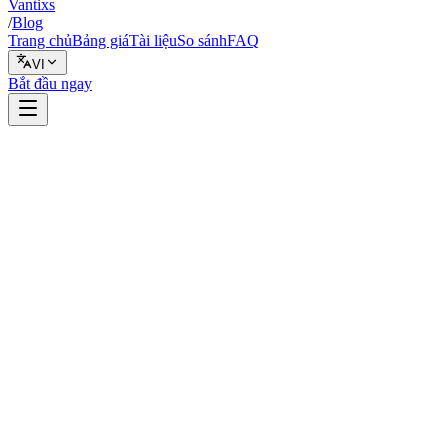
Vantixs
/
Blog
Trang chủ
Bảng giá
Tài liệu
So sánh
FAQ
VI
Bắt đầu ngay
Backtest
15 tháng 2, 2026
7 phút đọc
Vantixs Team
Giáo Dục Giao Dịch
Chia sẻ
Chia sẻ
Cần làm gì
Đọc tiếp