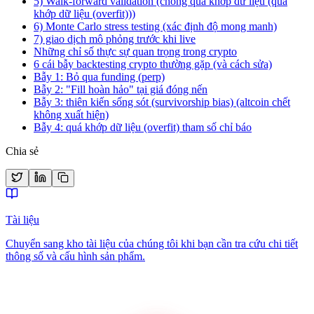
5) Walk-forward validation (chống quá khớp dữ liệu (quá
khớp dữ liệu (overfit)))
6) Monte Carlo stress testing (xác định độ mong manh)
7) giao dịch mô phỏng trước khi live
Những chỉ số thực sự quan trọng trong crypto
6 cái bẫy backtesting crypto thường gặp (và cách sửa)
Bẫy 1: Bỏ qua funding (perp)
Bẫy 2: "Fill hoàn hảo" tại giá đóng nến
Bẫy 3: thiên kiến sống sót (survivorship bias) (altcoin chết
không xuất hiện)
Bẫy 4: quá khớp dữ liệu (overfit) tham số chỉ báo
Chia sẻ
Tài liệu
Chuyển sang kho tài liệu của chúng tôi khi bạn cần tra cứu chi tiết
thông số và cấu hình sản phẩm.