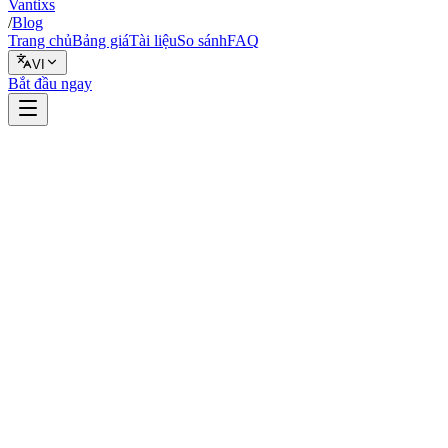
Vantixs
/
Blog
Trang chủ
Bảng giá
Tài liệu
So sánh
FAQ
VI
Bắt đầu ngay
Backtest
1 tháng 2, 2026
16 phút đọc
Vantixs Team
Giáo Dục Giao Dịch
Chia sẻ
Chia sẻ