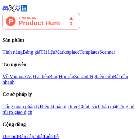
Sản phẩm
Tính năng
Bảng giá
Tài liệu
Marketplace
Templates
Scanner
Tài nguyên
Về Vantixs
FAQ
Tài liệu
Blog
Học tập
So sánh
Nghiên cứu
Bắt đầu
nhanh
Cơ sở pháp lý
Tổng quan pháp lý
Điều khoản dịch vụ
Chính sách bảo mật
Công bố
rủi ro giao dịch
Cộng đồng
Discord
Bản cập nhật
Liên hệ