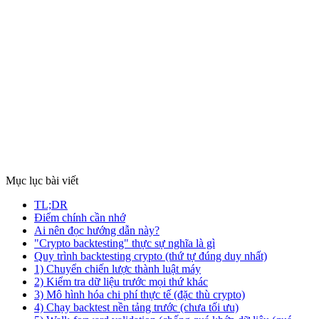
Xem chi tiết
Backtest
1 thg 2
7 phút đọc
Tối ưu hóa Walk-Forward (WFO) cho Crypto: Giải
pháp chống Overfit hiệu quả
Thị trường Crypto biến chuyển nhanh chóng. Hướng dẫn kiểm định
tịnh tiến (Walk-forward) ngoài mẫu để giảm thiểu tối đa overfit.
Xem chi tiết
Mục lục bài viết
TL;DR
Điểm chính cần nhớ
Ai nên đọc hướng dẫn này?
"Crypto backtesting" thực sự nghĩa là gì
Quy trình backtesting crypto (thứ tự đúng duy nhất)
1) Chuyển chiến lược thành luật máy
2) Kiểm tra dữ liệu trước mọi thứ khác
3) Mô hình hóa chi phí thực tế (đặc thù crypto)
4) Chạy backtest nền tảng trước (chưa tối ưu)