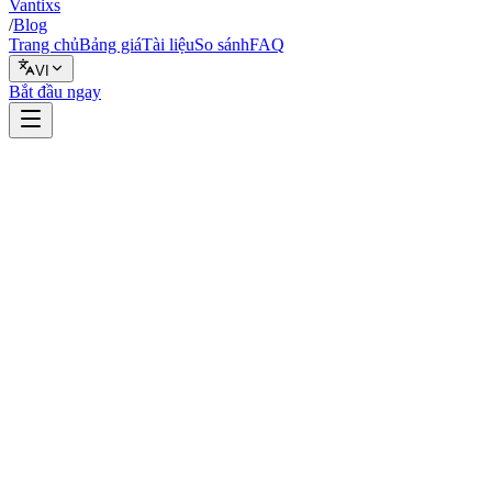
Vantixs
/
Blog
Trang chủ
Bảng giá
Tài liệu
So sánh
FAQ
VI
Bắt đầu ngay
So sánh
24 tháng 2, 2026
10 phút đọc
Vantixs Team
So Sánh Nền Tảng
Chia sẻ
Chia sẻ
8 nền tảng
Người thắng theo từng hạng mục
Dễ bắt đầu nhất: Coinrule