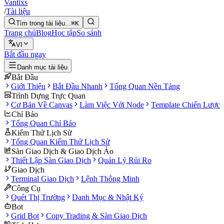
Vantixs
/
Tài liệu
Tìm trong tài liệu...
⌘K
Trang chủ
Blog
Học tập
So sánh
VI
Bắt đầu ngay
Danh mục tài liệu
Bắt Đầu
Giới Thiệu
Bắt Đầu Nhanh
Tổng Quan Nền Tảng
Trình Dựng Trực Quan
Cơ Bản Về Canvas
Làm Việc Với Node
Template Chiến Lược
Chỉ Báo
Tổng Quan Chỉ Báo
Kiểm Thử Lịch Sử
Tổng Quan Kiểm Thử Lịch Sử
Sàn Giao Dịch & Giao Dịch Ảo
Thiết Lập Sàn Giao Dịch
Quản Lý Rủi Ro
Giao Dịch
Terminal Giao Dịch
Lệnh Thông Minh
Công Cụ
Quét Thị Trường
Danh Mục & Nhật Ký
Bot
Grid Bot
Copy Trading & Sàn Giao Dịch