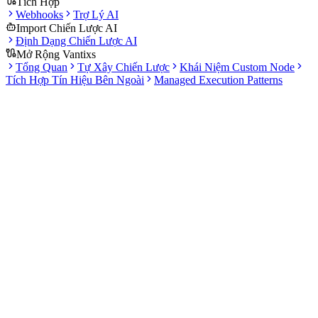
Tích Hợp
Webhooks
Trợ Lý AI
Import Chiến Lược AI
Định Dạng Chiến Lược AI
Mở Rộng Vantixs
Tổng Quan
Tự Xây Chiến Lược
Khái Niệm Custom Node
Tích Hợp Tín Hiệu Bên Ngoài
Managed Execution Patterns
Tài liệu
Mẫu dựng sẵn
Bắt đầu nhanh hơn
Có thể chỉnh sửa
Không bị khóa cấu trúc
Phủ nhiều phong cách
Trend, mean reversion, ICT, grid
Học bằng ví dụ