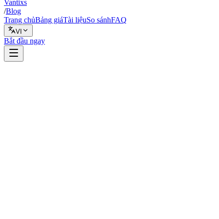
Vantixs
/
Blog
Trang chủ
Bảng giá
Tài liệu
So sánh
FAQ
VI
Bắt đầu ngay
Chiến lược
4 tháng 2, 2026
11 phút đọc
Vantixs Team
Giáo Dục Giao Dịch
Chia sẻ
Chia sẻ
How to Choose a Crypto Trading Bot Strategy Template
Template 1: Trend-Following Strategy
When to Use