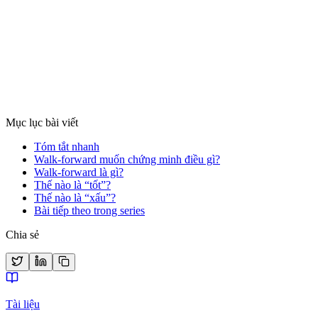
lầm thầm lặng khiến chiến lược yếu trông có vẻ hiệu
quả
Look-Ahead Bias là lỗi sử dụng dữ liệu tương lai cho quyết định
quá khứ. Hướng dẫn nhận diện và triệt tiêu lỗi thầm lặng này.
Xem chi tiết
Mục lục bài viết
Tóm tắt nhanh
Walk-forward muốn chứng minh điều gì?
Walk-forward là gì?
Thế nào là “tốt”?
Thế nào là “xấu”?
Bài tiếp theo trong series
Chia sẻ
Tài liệu