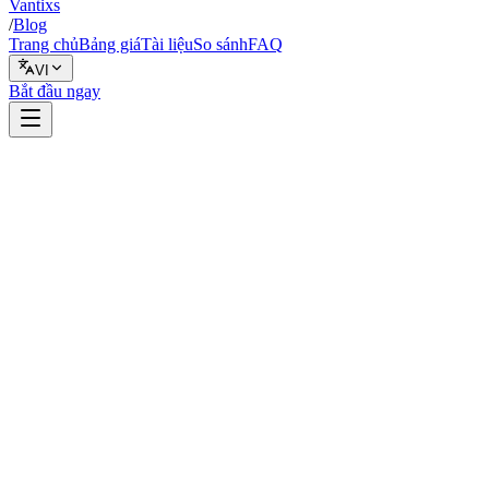
Vantixs
/
Blog
Trang chủ
Bảng giá
Tài liệu
So sánh
FAQ
VI
Bắt đầu ngay
Backtest
1 tháng 2, 2026
7 phút đọc
Vantixs Team
Giáo Dục Giao Dịch
Chia sẻ
Chia sẻ