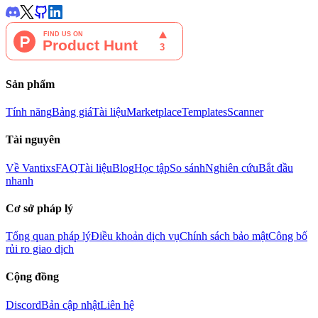
Sản phẩm
Tính năng
Bảng giá
Tài liệu
Marketplace
Templates
Scanner
Tài nguyên
Về Vantixs
FAQ
Tài liệu
Blog
Học tập
So sánh
Nghiên cứu
Bắt đầu
nhanh
Cơ sở pháp lý
Tổng quan pháp lý
Điều khoản dịch vụ
Chính sách bảo mật
Công bố
rủi ro giao dịch
Cộng đồng
Discord
Bản cập nhật
Liên hệ