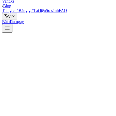
Vantixs
/
Blog
Trang chủ
Bảng giá
Tài liệu
So sánh
FAQ
VI
Bắt đầu ngay
Backtest
1 tháng 2, 2026
7 phút đọc
Vantixs Team
Giáo Dục Giao Dịch
Chia sẻ
Chia sẻ