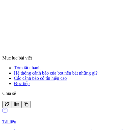
Hiện tượng RSI Range Shift trong giao dịch Crypto:
Tránh áp dụng máy móc mốc 30/70
Trong xu hướng tăng/giảm mạnh của Crypto, chỉ báo RSI không
hoạt động như 30/70 thông thường. Tìm hiểu về RSI Range Shift và
cách backtest tránh overfit.
Xem chi tiết
Mục lục bài viết
Tóm tắt nhanh
Hệ thống cảnh báo của bot nên bắt những gì?
Các cảnh báo có tín hiệu cao
Đọc tiếp
Chia sẻ
Tài liệu