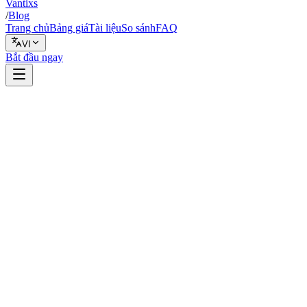
Vantixs
/
Blog
Trang chủ
Bảng giá
Tài liệu
So sánh
FAQ
VI
Bắt đầu ngay
Giao dịch thật
13 tháng 2, 2026
7 phút đọc
Vantixs Team
Giáo Dục Giao Dịch
Chia sẻ
Chia sẻ