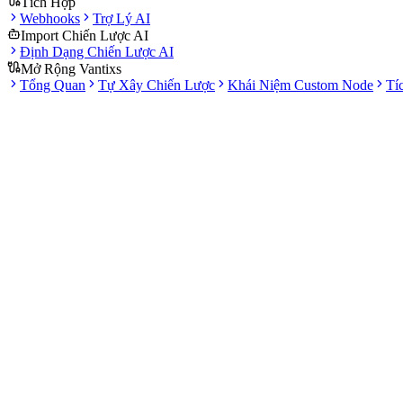
Tích Hợp
Webhooks
Trợ Lý AI
Import Chiến Lược AI
Định Dạng Chiến Lược AI
Mở Rộng Vantixs
Tổng Quan
Tự Xây Chiến Lược
Khái Niệm Custom Node
Tí
Tài liệu
TradingView-ready
Nhận alert từ hệ sinh thái phổ biến
External signals
Tích hợp với công cụ bên ngoài
Audit-friendly
Có lịch sử tín hiệu nhận vào
Workflow bridge
Nối nghiên cứu ngoài vào vận hành trong Vantixs