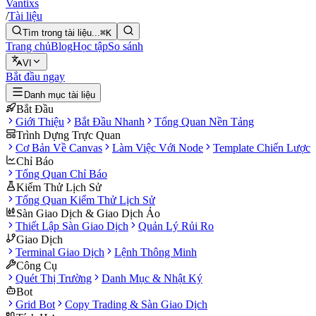
Vantixs
/
Tài liệu
Tìm trong tài liệu...
⌘K
Trang chủ
Blog
Học tập
So sánh
VI
Bắt đầu ngay
Danh mục tài liệu
Bắt Đầu
Giới Thiệu
Bắt Đầu Nhanh
Tổng Quan Nền Tảng
Trình Dựng Trực Quan
Cơ Bản Về Canvas
Làm Việc Với Node
Template Chiến Lược
Chỉ Báo
Tổng Quan Chỉ Báo
Kiểm Thử Lịch Sử
Tổng Quan Kiểm Thử Lịch Sử
Sàn Giao Dịch & Giao Dịch Ảo
Thiết Lập Sàn Giao Dịch
Quản Lý Rủi Ro
Giao Dịch
Terminal Giao Dịch
Lệnh Thông Minh
Công Cụ
Quét Thị Trường
Danh Mục & Nhật Ký
Bot
Grid Bot
Copy Trading & Sàn Giao Dịch