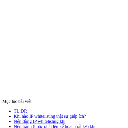
Cẩm nang cấu hình khóa API (API Key) cho bot giao dịch: giải
thích cơ chế phân quyền chỉ giao dịch, tắt quyền rút tiền để bảo vệ
tối đa tài sản.
Xem chi tiết
An toàn
6 thg 2
7 phút đọc
Bảo mật API Key sàn cho bot Crypto: Xoay vòng,
phân quyền và ứng phó sự cố
API Key là thông tin bảo mật tối quan trọng. Hướng dẫn xoay vòng
key định kỳ, phân quyền tối giản, tách biệt môi trường và quy trình
xử lý sự cố rò rỉ.
Xem chi tiết
Mục lục bài viết
TL;DR
Khi nào IP whitelisting thật sự giúp ích?
Nên dùng IP whitelisting khi
Nên tránh (hoặc phải lên kế hoạch rất kỹ) khi