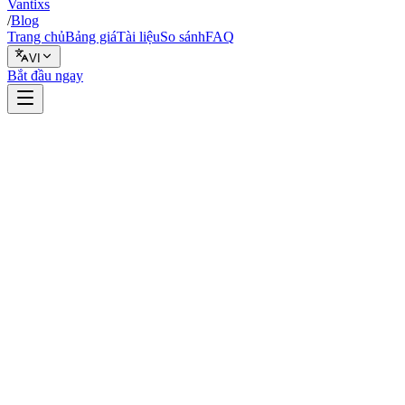
Vantixs
/
Blog
Trang chủ
Bảng giá
Tài liệu
So sánh
FAQ
VI
Bắt đầu ngay
An toàn
5 tháng 2, 2026
6 phút đọc
Vantixs Team
Giáo Dục Giao Dịch
Chia sẻ
Chia sẻ