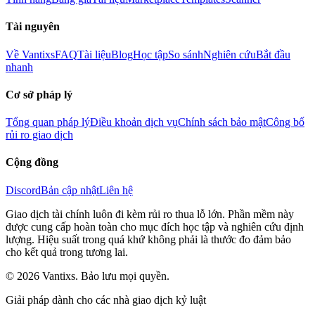
Tài nguyên
Về Vantixs
FAQ
Tài liệu
Blog
Học tập
So sánh
Nghiên cứu
Bắt đầu
nhanh
Cơ sở pháp lý
Tổng quan pháp lý
Điều khoản dịch vụ
Chính sách bảo mật
Công bố
rủi ro giao dịch
Cộng đồng
Discord
Bản cập nhật
Liên hệ
Giao dịch tài chính luôn đi kèm rủi ro thua lỗ lớn. Phần mềm này
được cung cấp hoàn toàn cho mục đích học tập và nghiên cứu định
lượng. Hiệu suất trong quá khứ không phải là thước đo đảm bảo
cho kết quả trong tương lai.
© 2026 Vantixs. Bảo lưu mọi quyền.
Giải pháp dành cho các nhà giao dịch kỷ luật