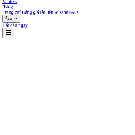
Vantixs
/
Blog
Trang chủ
Bảng giá
Tài liệu
So sánh
FAQ
VI
Bắt đầu ngay
An toàn
6 tháng 2, 2026
7 phút đọc
Vantixs Team
Giáo Dục Giao Dịch
Chia sẻ
Chia sẻ