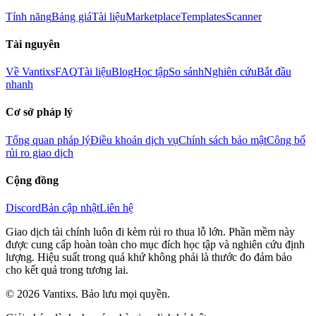
Tính năng
Bảng giá
Tài liệu
Marketplace
Templates
Scanner
Tài nguyên
Về Vantixs
FAQ
Tài liệu
Blog
Học tập
So sánh
Nghiên cứu
Bắt đầu
nhanh
Cơ sở pháp lý
Tổng quan pháp lý
Điều khoản dịch vụ
Chính sách bảo mật
Công bố
rủi ro giao dịch
Cộng đồng
Discord
Bản cập nhật
Liên hệ
Giao dịch tài chính luôn đi kèm rủi ro thua lỗ lớn. Phần mềm này
được cung cấp hoàn toàn cho mục đích học tập và nghiên cứu định
lượng. Hiệu suất trong quá khứ không phải là thước đo đảm bảo
cho kết quả trong tương lai.
© 2026 Vantixs. Bảo lưu mọi quyền.