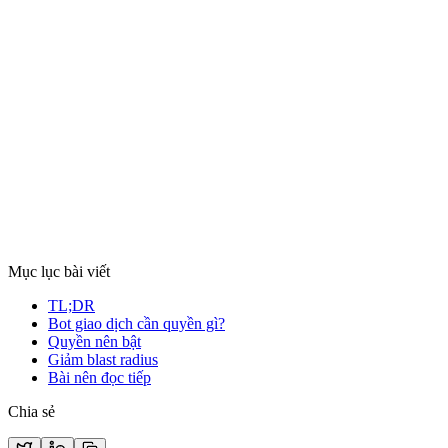
Xem chi tiết
An toàn
6 thg 2
7 phút đọc
Thiết lập giới hạn rủi ro cho bot Crypto:
Drawdown, tỷ lệ phơi nhiễm và dừng khẩn cấp
Các giới hạn quản trị rủi ro cốt lõi mà mọi bot Crypto cần trang bị:
mức sụt giảm tối đa, giới hạn phơi nhiễm vị thế và cơ chế dừng
khẩn cấp.
Xem chi tiết
Mục lục bài viết
TL;DR
Bot giao dịch cần quyền gì?
Quyền nên bật
Giảm blast radius
Bài nên đọc tiếp
Chia sẻ