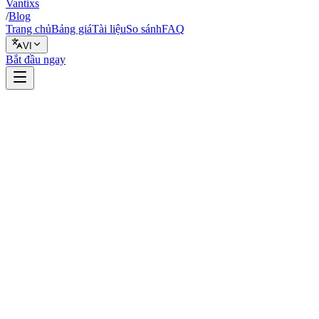
Vantixs
/
Blog
Trang chủ
Bảng giá
Tài liệu
So sánh
FAQ
VI
Bắt đầu ngay
An toàn
5 tháng 2, 2026
6 phút đọc
Vantixs Team
Giáo Dục Giao Dịch
Chia sẻ
Chia sẻ