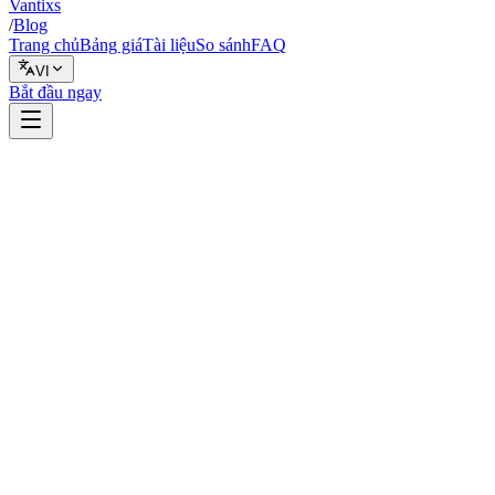
Vantixs
/
Blog
Trang chủ
Bảng giá
Tài liệu
So sánh
FAQ
VI
Bắt đầu ngay
Backtest
1 tháng 2, 2026
6 phút đọc
Vantixs Team
Giáo Dục Giao Dịch
Chia sẻ
Chia sẻ
What Overfitting Actually Means for Crypto Traders
Why Crypto Is Especially Prone to Overfitting
The Overfitting Spectrum