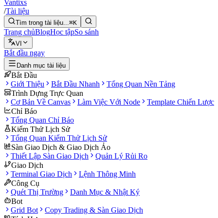
Vantixs
/
Tài liệu
Tìm trong tài liệu...
⌘K
Trang chủ
Blog
Học tập
So sánh
VI
Bắt đầu ngay
Danh mục tài liệu
Bắt Đầu
Giới Thiệu
Bắt Đầu Nhanh
Tổng Quan Nền Tảng
Trình Dựng Trực Quan
Cơ Bản Về Canvas
Làm Việc Với Node
Template Chiến Lược
Chỉ Báo
Tổng Quan Chỉ Báo
Kiểm Thử Lịch Sử
Tổng Quan Kiểm Thử Lịch Sử
Sàn Giao Dịch & Giao Dịch Ảo
Thiết Lập Sàn Giao Dịch
Quản Lý Rủi Ro
Giao Dịch
Terminal Giao Dịch
Lệnh Thông Minh
Công Cụ
Quét Thị Trường
Danh Mục & Nhật Ký
Bot
Grid Bot
Copy Trading & Sàn Giao Dịch