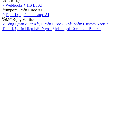
Tích Hợp
Webhooks
Trợ Lý AI
Import Chiến Lược AI
Định Dạng Chiến Lược AI
Mở Rộng Vantixs
Tổng Quan
Tự Xây Chiến Lược
Khái Niệm Custom Node
Tích Hợp Tín Hiệu Bên Ngoài
Managed Execution Patterns
Tài liệu
Important
Lưu ý beta
: Trong giai đoạn hiện tại, API key chỉ được dùng cho
giao dịch mô phỏng
. Không có vốn thực tế nào bị giao dịch hay
đặt vào rủi ro.
8 sàn
Binance, Coinbase, Kraken và nhiều hơn
AES-256