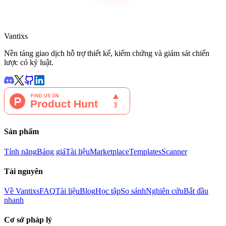
Vantixs
Nền tảng giao dịch hỗ trợ thiết kế, kiểm chứng và giám sát chiến
lược có kỷ luật.
Sản phẩm
Tính năng
Bảng giá
Tài liệu
Marketplace
Templates
Scanner
Tài nguyên
Về Vantixs
FAQ
Tài liệu
Blog
Học tập
So sánh
Nghiên cứu
Bắt đầu
nhanh
Cơ sở pháp lý