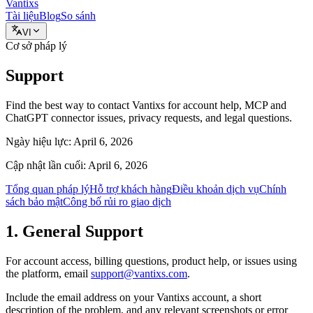
Vantixs
Tài liệu
Blog
So sánh
VI
Cơ sở pháp lý
Support
Find the best way to contact Vantixs for account help, MCP and
ChatGPT connector issues, privacy requests, and legal questions.
Ngày hiệu lực:
April 6, 2026
Cập nhật lần cuối:
April 6, 2026
Tổng quan pháp lý
Hỗ trợ khách hàng
Điều khoản dịch vụ
Chính
sách bảo mật
Công bố rủi ro giao dịch
1. General Support
For account access, billing questions, product help, or issues using
the platform, email
support@vantixs.com
.
Include the email address on your Vantixs account, a short
description of the problem, and any relevant screenshots or error