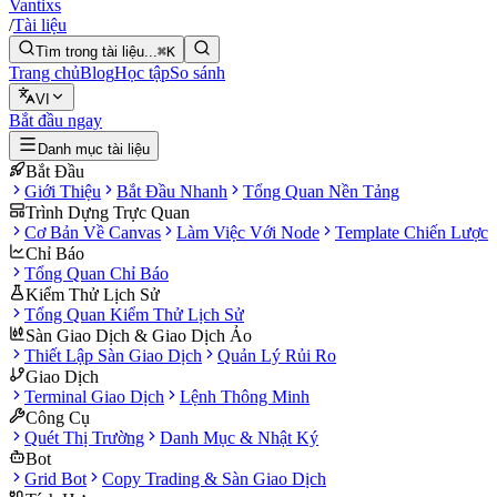
Vantixs
/
Tài liệu
Tìm trong tài liệu...
⌘K
Trang chủ
Blog
Học tập
So sánh
VI
Bắt đầu ngay
Danh mục tài liệu
Bắt Đầu
Giới Thiệu
Bắt Đầu Nhanh
Tổng Quan Nền Tảng
Trình Dựng Trực Quan
Cơ Bản Về Canvas
Làm Việc Với Node
Template Chiến Lược
Chỉ Báo
Tổng Quan Chỉ Báo
Kiểm Thử Lịch Sử
Tổng Quan Kiểm Thử Lịch Sử
Sàn Giao Dịch & Giao Dịch Ảo
Thiết Lập Sàn Giao Dịch
Quản Lý Rủi Ro
Giao Dịch
Terminal Giao Dịch
Lệnh Thông Minh
Công Cụ
Quét Thị Trường
Danh Mục & Nhật Ký
Bot
Grid Bot
Copy Trading & Sàn Giao Dịch