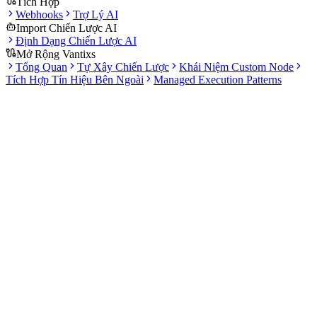
Tích Hợp
Webhooks
Trợ Lý AI
Import Chiến Lược AI
Định Dạng Chiến Lược AI
Mở Rộng Vantixs
Tổng Quan
Tự Xây Chiến Lược
Khái Niệm Custom Node
Tích Hợp Tín Hiệu Bên Ngoài
Managed Execution Patterns
Tài liệu
MÔ
TRƯỜNG HỢP
HÀNH VI CẤP SẢN PHẨM
HÌNH
SỬ DỤNG
Bot Tín
Vận hành quy
Chuyển tín hiệu thành lệnh giao dịch
Hiệu
trình chiến lược đã
dựa trên phân bổ vốn, quản trị rủi ro và
(Signal
qua kiểm duyệt
các bộ lọc thực thi
bot)
Bot