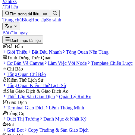
Vantixs
/
Tài liệu
Tìm trong tài liệu...
⌘K
Trang chủ
Blog
Học tập
So sánh
VI
Bắt đầu ngay
Danh mục tài liệu
Bắt Đầu
Giới Thiệu
Bắt Đầu Nhanh
Tổng Quan Nền Tảng
Trình Dựng Trực Quan
Cơ Bản Về Canvas
Làm Việc Với Node
Template Chiến Lược
Chỉ Báo
Tổng Quan Chỉ Báo
Kiểm Thử Lịch Sử
Tổng Quan Kiểm Thử Lịch Sử
Sàn Giao Dịch & Giao Dịch Ảo
Thiết Lập Sàn Giao Dịch
Quản Lý Rủi Ro
Giao Dịch
Terminal Giao Dịch
Lệnh Thông Minh
Công Cụ
Quét Thị Trường
Danh Mục & Nhật Ký
Bot
Grid Bot
Copy Trading & Sàn Giao Dịch