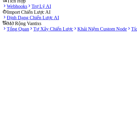
Tích Hợp
Webhooks
Trợ Lý AI
Import Chiến Lược AI
Định Dạng Chiến Lược AI
Mở Rộng Vantixs
Tổng Quan
Tự Xây Chiến Lược
Khái Niệm Custom Node
Tí
Tài liệu
Đa bảng
Quan sát nhiều góc nhìn cùng lúc
Thời gian thực
Dữ liệu thị trường cập nhật liên tục
Chart + Orderbook
Quyết định nhanh hơn
Paper-ready
Phù hợp cho vận hành chiến lược trong beta