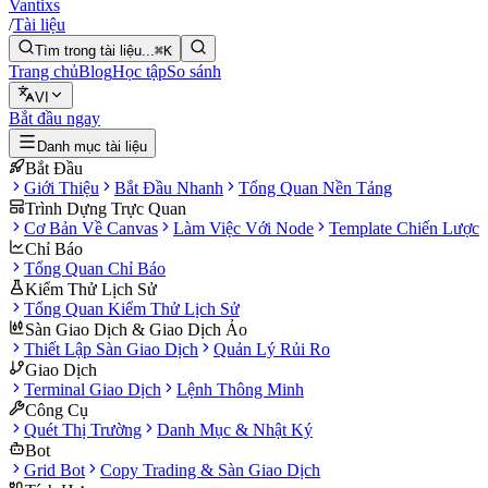
Vantixs
/
Tài liệu
Tìm trong tài liệu...
⌘K
Trang chủ
Blog
Học tập
So sánh
VI
Bắt đầu ngay
Danh mục tài liệu
Bắt Đầu
Giới Thiệu
Bắt Đầu Nhanh
Tổng Quan Nền Tảng
Trình Dựng Trực Quan
Cơ Bản Về Canvas
Làm Việc Với Node
Template Chiến Lược
Chỉ Báo
Tổng Quan Chỉ Báo
Kiểm Thử Lịch Sử
Tổng Quan Kiểm Thử Lịch Sử
Sàn Giao Dịch & Giao Dịch Ảo
Thiết Lập Sàn Giao Dịch
Quản Lý Rủi Ro
Giao Dịch
Terminal Giao Dịch
Lệnh Thông Minh
Công Cụ
Quét Thị Trường
Danh Mục & Nhật Ký
Bot
Grid Bot
Copy Trading & Sàn Giao Dịch