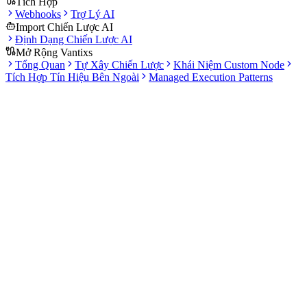
Tích Hợp
Webhooks
Trợ Lý AI
Import Chiến Lược AI
Định Dạng Chiến Lược AI
Mở Rộng Vantixs
Tổng Quan
Tự Xây Chiến Lược
Khái Niệm Custom Node
Tích Hợp Tín Hiệu Bên Ngoài
Managed Execution Patterns
Tài liệu
65+ node
Từ dữ liệu tới thực thi
Typed ports
Kiểm tra tương thích input/output
Configurable
Có thể cấu hình chi tiết trong inspector