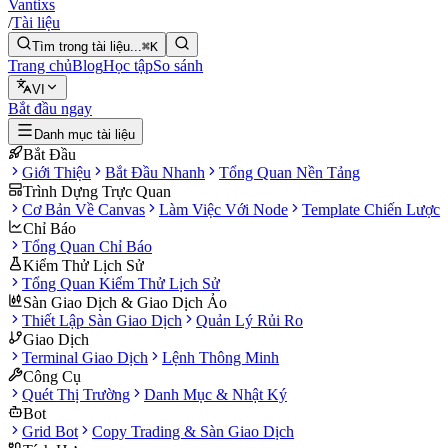
Vantixs
/
Tài liệu
Tìm trong tài liệu...
⌘K
Trang chủ
Blog
Học tập
So sánh
VI
Bắt đầu ngay
Danh mục tài liệu
Bắt Đầu
Giới Thiệu
Bắt Đầu Nhanh
Tổng Quan Nền Tảng
Trình Dựng Trực Quan
Cơ Bản Về Canvas
Làm Việc Với Node
Template Chiến Lược
Chỉ Báo
Tổng Quan Chỉ Báo
Kiểm Thử Lịch Sử
Tổng Quan Kiểm Thử Lịch Sử
Sàn Giao Dịch & Giao Dịch Ảo
Thiết Lập Sàn Giao Dịch
Quản Lý Rủi Ro
Giao Dịch
Terminal Giao Dịch
Lệnh Thông Minh
Công Cụ
Quét Thị Trường
Danh Mục & Nhật Ký
Bot
Grid Bot
Copy Trading & Sàn Giao Dịch