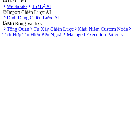
Tích Hợp
Webhooks
Trợ Lý AI
Import Chiến Lược AI
Định Dạng Chiến Lược AI
Mở Rộng Vantixs
Tổng Quan
Tự Xây Chiến Lược
Khái Niệm Custom Node
Tích Hợp Tín Hiệu Bên Ngoài
Managed Execution Patterns
Tài liệu
Giao Dịch
2 bài viết hướng dẫn
·
Tổng thời gian đọc khoảng 4 phút
Tìm hiểu Trading Terminal và Smart Orders. Hai tính năng này
cung cấp khả năng giám sát thị trường thời gian thực và các loại
lệnh nâng cao cho paper trading.
Nội dung phần này bao gồm
Dùng Trading Terminal để giám sát thị trường đa bảng.
Đặt Smart Orders với trailing stop, nhiều mục tiêu chốt lời và
logic OCO.
Hiểu cách terminal và lệnh gắn vào chiến lược của bạn.